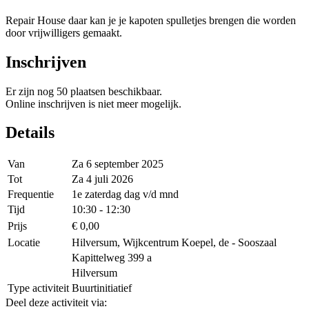
Repair House daar kan je je kapoten spulletjes brengen die worden
door vrijwilligers gemaakt.
Inschrijven
Er zijn nog 50 plaatsen beschikbaar.
Online inschrijven is niet meer mogelijk.
Details
Van
Za 6 september 2025
Tot
Za 4 juli 2026
Frequentie
1e zaterdag dag v/d mnd
Tijd
10:30 - 12:30
Prijs
€ 0,00
Locatie
Hilversum, Wijkcentrum Koepel, de - Sooszaal
Kapittelweg 399 a
Hilversum
Type activiteit
Buurtinitiatief
Deel deze activiteit via
: