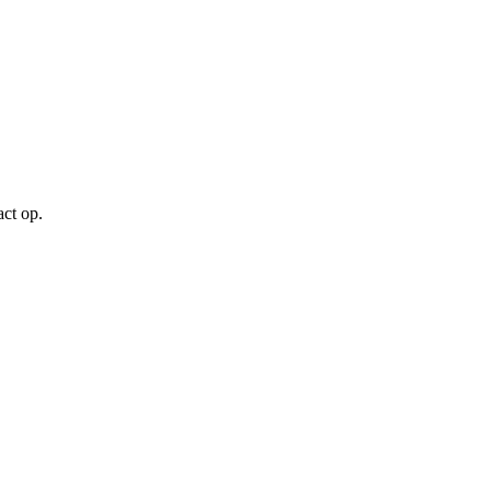
 nreiss@versaw
act op.